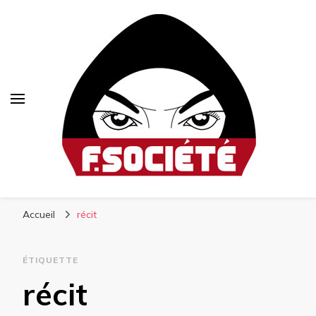
Fsociété
Média libre et altermondialiste
Accueil
récit
ÉTIQUETTE
récit