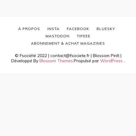
À PROPOS
INSTA
FACEBOOK
BLUESKY
MASTODON
TIPEEE
ABONNEMENT & ACHAT MAGAZINES
© Fsociété 2022 | contact@fsociete.fr |
Blossom PinIt |
Développé By
Blossom Themes
.Propulsé par
WordPress
.