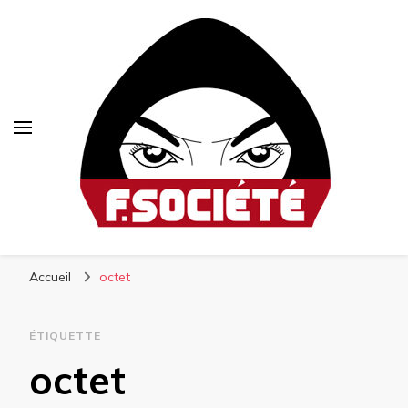
Fsociété
Média libre et altermondialiste
Accueil
octet
ÉTIQUETTE
octet